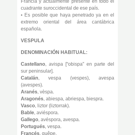
Francia y actualmente presente en todo el
cuadrante suroccidental de ese país.
• Es posible que haya penetrado ya en el
extremo oriental del área cantábrica
española.
VESPULA
DENOMINACIÓN HABITUAL:
Castellano
, avispa [“obispa” en parte del
sur peninsular].
Catalán
, vespa (vespes), avespa
(avespes).
Aranés
, vèspa.
Aragonés
, abiespa, abriespa, biespra.
Vasco
, liztor (liztorrak).
Bable
, aviéspora.
Gallego
, avéspora, avespa.
Portugués
, vespa.
Francés
, guêpe.