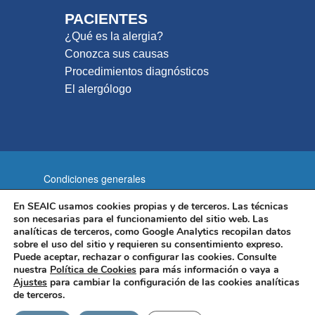
PACIENTES
¿Qué es la alergia?
Conozca sus causas
Procedimientos diagnósticos
El alergólogo
Condiciones generales
Política de privacidad
En SEAIC usamos cookies propias y de terceros. Las técnicas
son necesarias para el funcionamiento del sitio web. Las
Política de cookies
Aviso legal
analíticas de terceros, como Google Analytics recopilan datos
sobre el uso del sitio y requieren su consentimiento expreso.
Mapa del sitio
Puede aceptar, rechazar o configurar las cookies. Consulte
nuestra
Política de Cookies
para más información o vaya a
Sociedad Española de Alergología e Inmunología Clínica
Ajustes
para cambiar la configuración de las cookies analíticas
(SEAIC) | C/ Agustín de Foxá 25, 28036 Madrid
de terceros.