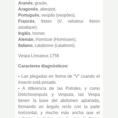
Aranés
, graule.
Aragonés
, abespot.
Portugués
, vespão (vespões).
Francés
, frelon (V. velutina: frelon
asiatique).
Inglés
, hornet.
Alemán
, Hornisse (Hornissen).
Italiano
, calabrone (calabroni).
Vespa Linnaeus 1758
Caracteres diagnósticos:
• Las plegadas en forma de “V” cuando el
insecto está posado.
• A diferencia de las Polistes, y como
Dolichovespula y Vespula, las Vespa
tienen la base del abdomen aplanada,
formando un ángulo recto con la parte
horizontal, y mucho más ancha que el