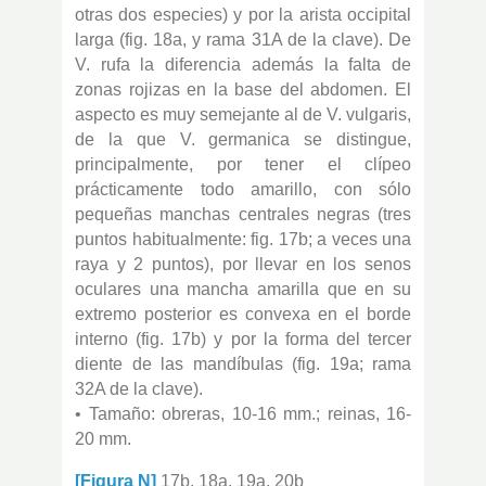
otras dos especies) y por la arista occipital
larga (fig. 18a, y rama 31A de la clave). De
V. rufa la diferencia además la falta de
zonas rojizas en la base del abdomen. El
aspecto es muy semejante al de V. vulgaris,
de la que V. germanica se distingue,
principalmente, por tener el clípeo
prácticamente todo amarillo, con sólo
pequeñas manchas centrales negras (tres
puntos habitualmente: fig. 17b; a veces una
raya y 2 puntos), por llevar en los senos
oculares una mancha amarilla que en su
extremo posterior es convexa en el borde
interno (fig. 17b) y por la forma del tercer
diente de las mandíbulas (fig. 19a; rama
32A de la clave).
• Tamaño: obreras, 10-16 mm.; reinas, 16-
20 mm.
[Figura N]
17b, 18a, 19a, 20b