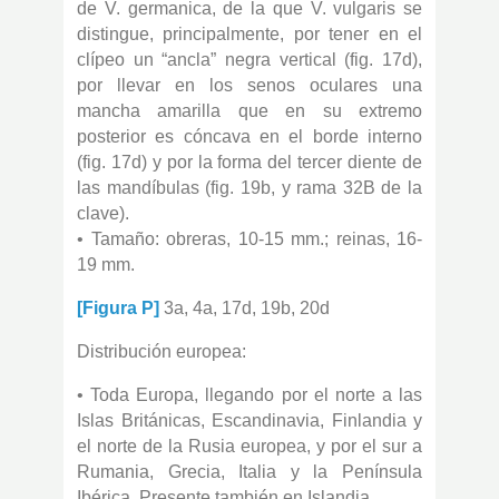
de V. germanica, de la que V. vulgaris se
distingue, principalmente, por tener en el
clípeo un “ancla” negra vertical (fig. 17d),
por llevar en los senos oculares una
mancha amarilla que en su extremo
posterior es cóncava en el borde interno
(fig. 17d) y por la forma del tercer diente de
las mandíbulas (fig. 19b, y rama 32B de la
clave).
• Tamaño: obreras, 10-15 mm.; reinas, 16-
19 mm.
[Figura P]
3a, 4a, 17d, 19b, 20d
Distribución europea:
• Toda Europa, llegando por el norte a las
Islas Británicas, Escandinavia, Finlandia y
el norte de la Rusia europea, y por el sur a
Rumania, Grecia, Italia y la Península
Ibérica. Presente también en Islandia.