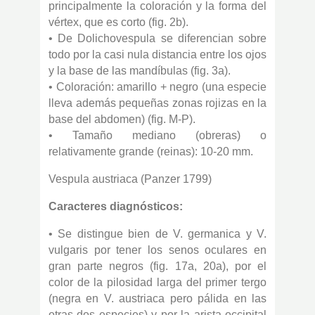
principalmente la coloración y la forma del
vértex, que es corto (fig. 2b).
• De Dolichovespula se diferencian sobre
todo por la casi nula distancia entre los ojos
y la base de las mandíbulas (fig. 3a).
• Coloración: amarillo + negro (una especie
lleva además pequeñas zonas rojizas en la
base del abdomen) (fig. M-P).
• Tamaño mediano (obreras) o
relativamente grande (reinas): 10-20 mm.
Vespula austriaca (Panzer 1799)
Caracteres diagnósticos:
• Se distingue bien de V. germanica y V.
vulgaris por tener los senos oculares en
gran parte negros (fig. 17a, 20a), por el
color de la pilosidad larga del primer tergo
(negra en V. austriaca pero pálida en las
otras dos especies) y por la arista occipital