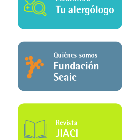
Tu alergólogo
Quiénes somos
Fundación
Seaic
Revista
JIACI