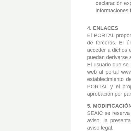
declaración exp
informaciones f
4. ENLACES
El PORTAL proporc
de terceros. El ú
acceder a dichos 
puedan derivarse a
El usuario que se 
web al portal www
establecimiento d
PORTAL y el propi
aprobación por par
5. MODIFICACIÓ
SEAIC se reserva 
aviso, la presen
aviso legal.