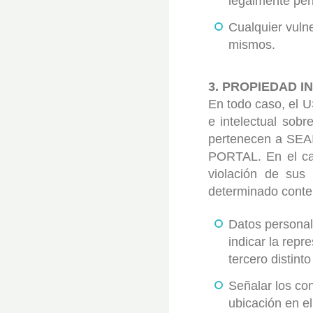
legalmente per
Cualquier vuln
mismos.
3. PROPIEDAD I
En todo caso, el 
e intelectual sobr
pertenecen a SEAI
PORTAL. En el ca
violación de sus 
determinado conten
Datos personale
indicar la repr
tercero distinto
Señalar los con
ubicación en el