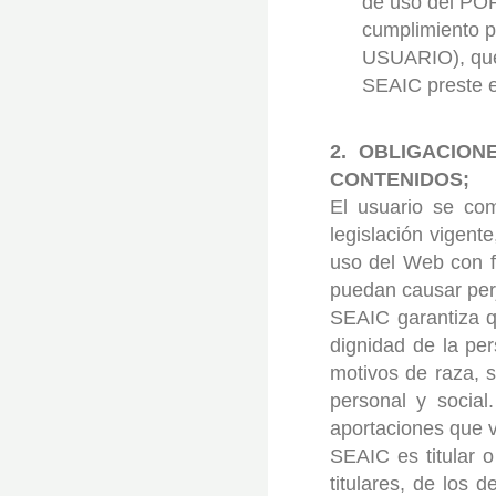
de uso del POR
cumplimiento p
USUARIO), que 
SEAIC preste e
2. OBLIGACION
CONTENIDOS;
El usuario se comp
legislación vigent
uso del Web con fi
puedan causar per
SEAIC garantiza qu
dignidad de la per
motivos de raza, s
personal y social
aportaciones que v
SEAIC es titular 
titulares, de los 