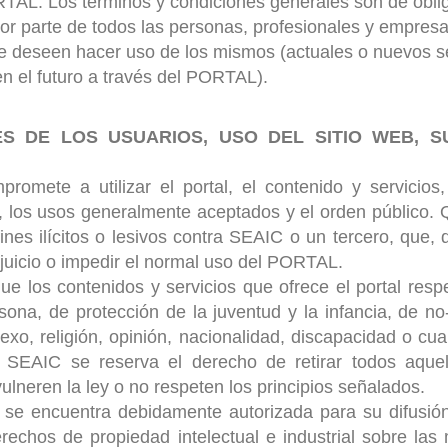
TAL. Los términos y condiciones generales son de obli
or parte de todos las personas, profesionales y empresa
deseen hacer uso de los mismos (actuales o nuevos se
n el futuro a través del PORTAL).
ES DE LOS USUARIOS, USO DEL SITIO WEB, S
romete a utilizar el portal, el contenido y servicios,
e, los usos generalmente aceptados y el orden público. 
nes ilícitos o lesivos contra SEAIC o un tercero, que, 
juicio o impedir el normal uso del PORTAL.
e los contenidos y servicios que ofrece el portal respe
sona, de protección de la juventud y la infancia, de no
exo, religión, opinión, nacionalidad, discapacidad o cua
. SEAIC se reserva el derecho de retirar todos aque
ulneren la ley o no respeten los principios señalados.
o se encuentra debidamente autorizada para su difusión
derechos de propiedad intelectual e industrial sobre la