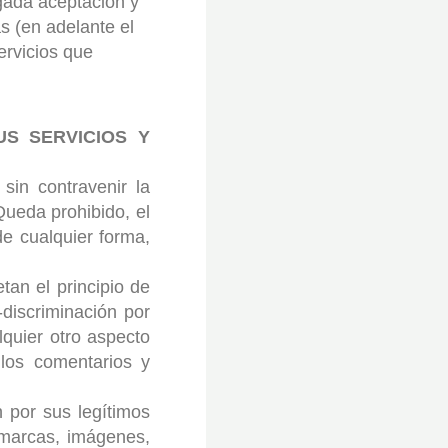
gada aceptación y
s (en adelante el
rvicios que
US SERVICIOS Y
 sin contravenir la
Queda prohibido, el
de cualquier forma,
tan el principio de
-discriminación por
lquier otro aspecto
llos comentarios y
 por sus legítimos
s marcas, imágenes,