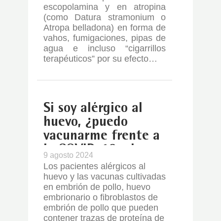
escopolamina y en atropina
(como Datura stramonium o
Atropa belladona) en forma de
vahos, fumigaciones, pipas de
agua e incluso “cigarrillos
terapéuticos” por su efecto…
Si soy alérgico al
huevo, ¿puedo
vacunarme frente a
la COVID-19 y la
9 agosto 2024
gripe?
Los pacientes alérgicos al
huevo y las vacunas cultivadas
en embrión de pollo, huevo
embrionario o fibroblastos de
embrión de pollo que pueden
contener trazas de proteína de