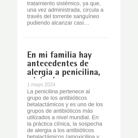
tratamiento sistémico, ya que,
una vez administrada, circula a
través del torrente sanguíneo
pudiendo alcanzar casi…
En mi familia hay
antecedentes de
alergia a penicilina,
¿deberían
1 mayo 2024
realizarme un
La penicilina pertenece al
estudio
grupo de los antibióticos
betalactámicos y es uno de los
alergológico?
grupos de antibióticos más
utilizados a nivel mundial. En
la práctica clínica, la sospecha
de alergia a los antibióticos
betalactámicos (amoxicilina y