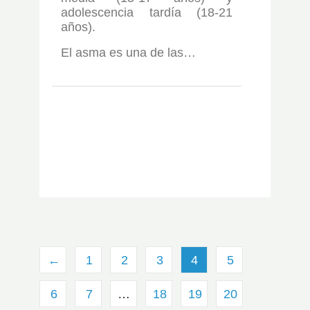
adolescencia tardía (18-21
años).
El asma es una de las…
←
1
2
3
4
5
6
7
…
18
19
20