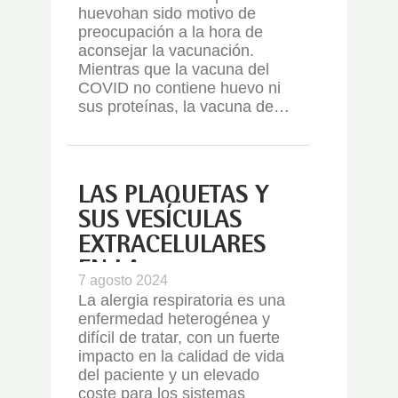
huevo
han sido motivo de
preocupación a la hora de
aconsejar la vacunación.
Mientras que la vacuna del
COVID no contiene huevo ni
sus proteínas, la vacuna de…
LAS PLAQUETAS Y
SUS VESÍCULAS
EXTRACELULARES
EN LA
7 agosto 2024
INFLAMACIÓN
La alergia
respiratoria
es una
ALÉRGICA
enfermedad heterogénea y
difícil de tratar, con un fuerte
impacto en la calidad de vida
del paciente y un elevado
coste para los sistemas