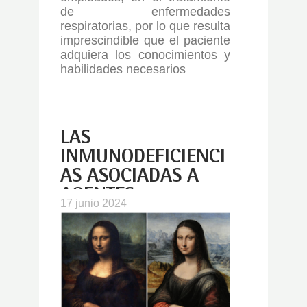
de enfermedades
respiratorias, por lo que resulta
imprescindible que el paciente
adquiera los conocimientos y
habilidades necesarios
…
LAS
INMUNODEFICIENCI
AS ASOCIADAS A
AGENTES
17 junio 2024
BIOLÓGICOS
INMUNOMODULAD
ORES COMO
FENOCOPIAS DE
LAS…