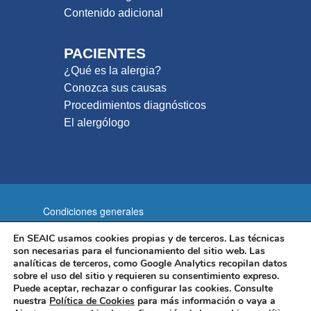
Contenido adicional
PACIENTES
¿Qué es la alergia?
Conozca sus causas
Procedimientos diagnósticos
El alergólogo
Condiciones generales
Política de privacidad
En SEAIC usamos cookies propias y de terceros. Las técnicas
son necesarias para el funcionamiento del sitio web. Las
Política de cookies
Aviso legal
analíticas de terceros, como Google Analytics recopilan datos
sobre el uso del sitio y requieren su consentimiento expreso.
Mapa del sitio
Puede aceptar, rechazar o configurar las cookies. Consulte
nuestra
Política de Cookies
para más información o vaya a
Sociedad Española de Alergología e Inmunología Clínica