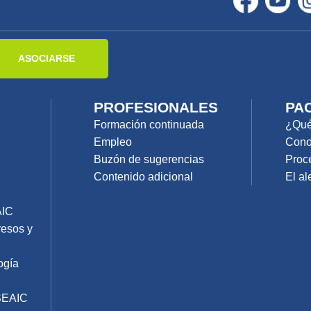
ASOCIARSE
PROFESIONALES
PA
Formación continuada
¿Qué 
Empleo
Cono
Buzón de sugerencias
Proc
Contenido adicional
El al
AIC
resos y
ogía
SEAIC