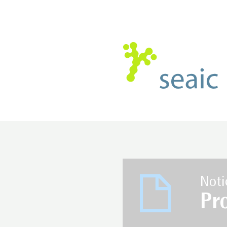
Noti
Pr