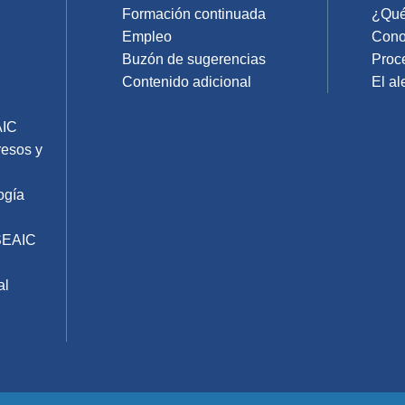
Formación continuada
¿Qué 
Empleo
Cono
Buzón de sugerencias
Proc
Contenido adicional
El al
AIC
resos y
ogía
SEAIC
al