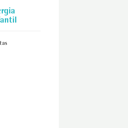
ergia
antil
tas