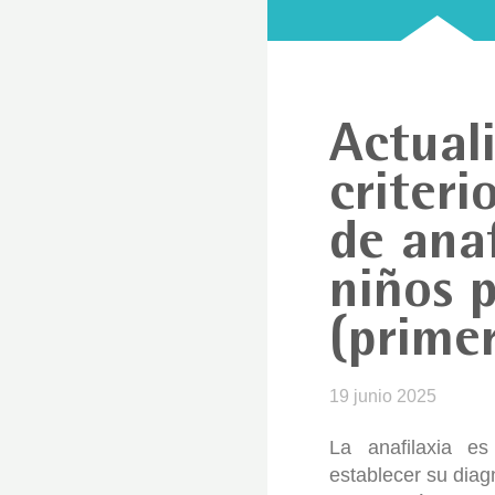
Actual
criteri
de anaf
niños 
(primer
19 junio 2025
La anafilaxia e
establecer su diag