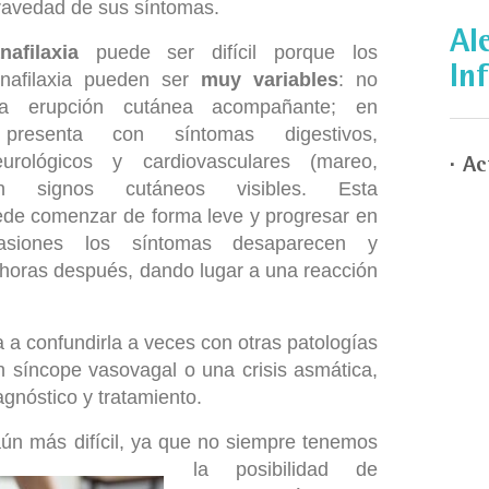
gravedad de sus síntomas.
Al
nafilaxia
puede ser difícil porque los
Inf
nafilaxia pueden ser
muy variables
: no
a erupción cutánea acompañante; en
presenta con síntomas digestivos,
eurológicos y cardiovasculares (mareo,
Ac
sin signos cutáneos visibles. Esta
ede comenzar de forma leve y progresar en
asiones los síntomas desaparecen y
 horas después, dando lugar a una reacción
a a confundirla a veces con otras patologías
síncope vasovagal o una crisis asmática,
gnóstico y tratamiento.
aún más d
ifícil, ya que no siempre tenemos
la posibilidad de