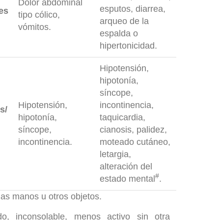
Dolor abdominal
esputos, diarrea,
es
tipo cólico,
arqueo de la
vómitos.
espalda o
hipertonicidad.
Hipotensión,
hipotonía,
síncope,
Hipotensión,
incontinencia,
s/
hipotonía,
taquicardia,
síncope,
cianosis, palidez,
incontinencia.
moteado cutáneo,
letargia,
alteración del
#
estado mental
.
 las manos u otros objetos.
aído, inconsolable, menos activo sin otra