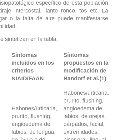
fisiopatológico específico de esta población
raje intercostal, llanto ronco, tos etc. La
agar o la falta de aire puede manifestarse
bilidad.
e sintetizan en la tabla:
Síntomas
Síntomas
incluidos en los
propuestos en la
criterios
modificación de
NIAID/FAAN
Handorf et al.(1)
Habones/urticaria,
prurito, flushing,
Habones/urticaria,
angioedema de
prurito, flushing,
labios, de orejas,
angioedema de
párpados, facial,
labios, de lengua,
extremidades,
de úvula o de
picor oral, lingual,