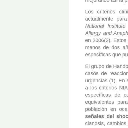
mejorando así la p
Los criterios cl
actualmente para
National Institut
Allergy and Anap
en 2006(2). Estos 
menos de dos año
específicas que p
El grupo de Handor
casos de reaccion
urgencias (1). En 
a los criterios N
específicas de c
equivalentes par
población en oca
señales del sho
cianosis, cambios 