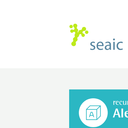
recu
Al