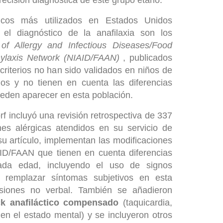
recisión diagnóstica de este grupo etario.
ínicos más utilizados en Estados Unidos
 el diagnóstico de la anafilaxia son los
e of Allergy and Infectious Diseases/Food
hylaxis Network (NIAID/FAAN)
, publicados
criterios no han sido validados en niños de
s y no tienen en cuenta las diferencias
ueden aparecer en esta población.
f incluyó una revisión retrospectiva de 337
es alérgicas atendidos en su servicio de
su artículo, implementan las modificaciones
IAID/FAAN que tienen en cuenta diferencias
ada edad, incluyendo el uso de signos
a remplazar síntomas subjetivos en esta
siones no verbal. También se añadieron
ck anafiláctico compensado
(taquicardia,
en el estado mental) y se incluyeron otros