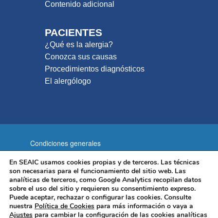
Contenido adicional
PACIENTES
¿Qué es la alergia?
Conozca sus causas
Procedimientos diagnósticos
El alergólogo
Condiciones generales
Política de privacidad
En SEAIC usamos cookies propias y de terceros. Las técnicas
son necesarias para el funcionamiento del sitio web. Las
Política de cookies
Aviso legal
analíticas de terceros, como Google Analytics recopilan datos
sobre el uso del sitio y requieren su consentimiento expreso.
Mapa del sitio
Puede aceptar, rechazar o configurar las cookies. Consulte
nuestra
Política de Cookies
para más información o vaya a
Sociedad Española de Alergología e Inmunología Clínica
Ajustes
para cambiar la configuración de las cookies analíticas