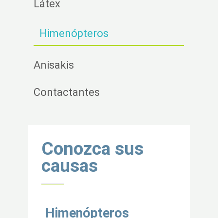
Látex
Himenópteros
Anisakis
Contactantes
Volver al inicio
Conozca sus
causas
Himenópteros