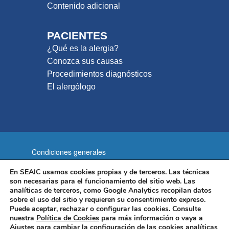
Contenido adicional
PACIENTES
¿Qué es la alergia?
Conozca sus causas
Procedimientos diagnósticos
El alergólogo
Condiciones generales
Política de privacidad
En SEAIC usamos cookies propias y de terceros. Las técnicas
son necesarias para el funcionamiento del sitio web. Las
Política de cookies
Aviso legal
analíticas de terceros, como Google Analytics recopilan datos
sobre el uso del sitio y requieren su consentimiento expreso.
Mapa del sitio
Puede aceptar, rechazar o configurar las cookies. Consulte
nuestra
Política de Cookies
para más información o vaya a
Sociedad Española de Alergología e Inmunología Clínica
Ajustes
para cambiar la configuración de las cookies analíticas