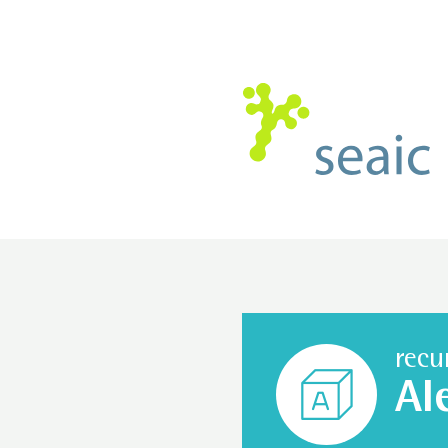
recu
Al