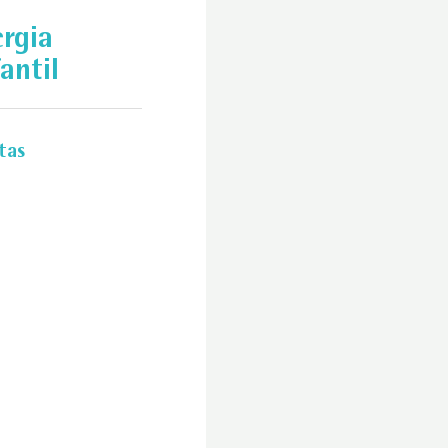
ergia
antil
tas