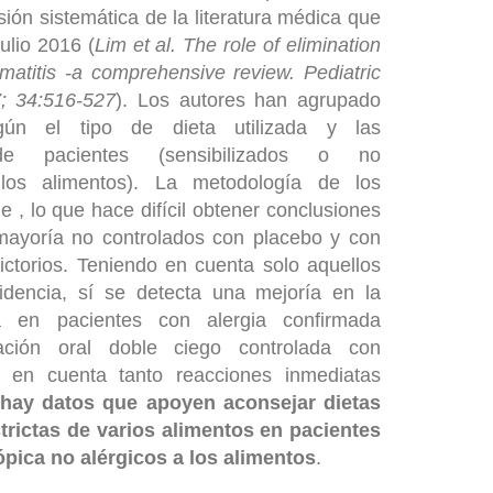
sión sistemática de la literatura médica que
ulio 2016 (
Lim et al. The role of elimination
rmatitis -a comprehensive review. Pediatric
; 34:516-527
). Los autores han agrupado
gún el tipo de dieta utilizada y las
s de pacientes (sensibilizados o no
 los alimentos). La metodología de los
e , lo que hace difícil obtener conclusiones
 mayoría no controlados con placebo y con
ictorios. Teniendo en cuenta solo aquellos
idencia, sí se detecta una mejoría en la
ca en pacientes con alergia confirmada
ación oral doble ciego controlada con
o en cuenta tanto reacciones inmediatas
hay datos que apoyen aconsejar dietas
trictas de varios alimentos en pacientes
ópica no alérgicos a los alimentos
.