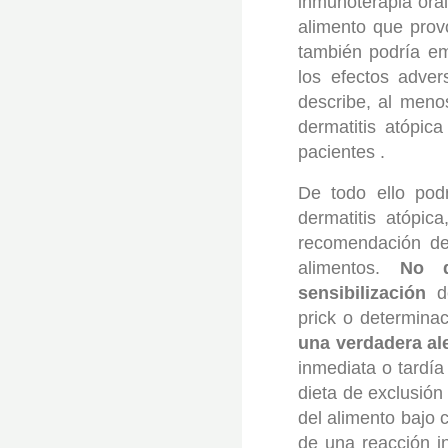
inmunoterapia oral
alimento que prov
también podría em
los efectos adve
describe, al meno
dermatitis atópic
pacientes .
De todo ello pod
dermatitis atópi
recomendación de
alimentos.
No d
sensibilización
de
prick o determina
una verdadera al
inmediata o tardía
dieta de exclusión
del alimento bajo c
de una reacción i