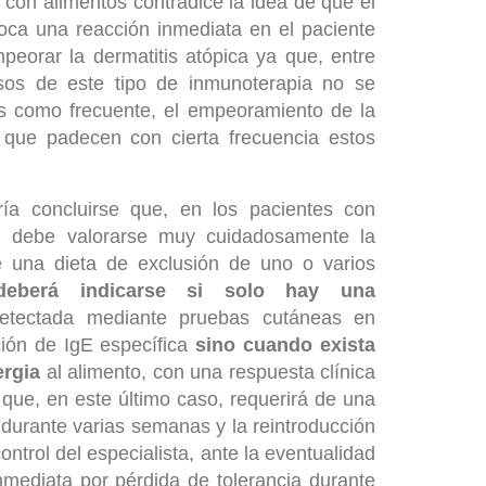
 con alimentos contradice la idea de que el
oca una reacción inmediata en el paciente
peorar la dermatitis atópica ya que, entre
rsos de este tipo de inmunoterapia no se
s como frecuente, el empeoramiento de la
a que padecen con cierta frecuencia estos
ría concluirse que, en los pacientes con
ca, debe valorarse muy cuidadosamente la
 una dieta de exclusión de uno o varios
eberá indicarse
si solo hay una
tectada mediante pruebas cutáneas en
ción de IgE específica
sino cuando exista
ergia
al alimento, con una respuesta clínica
 que, en este último caso, requerirá de una
 durante varias semanas y la reintroducción
ontrol del especialista, ante la eventualidad
nmediata por pérdida de tolerancia durante