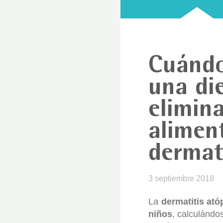
Cuándo
una di
elimin
alimen
dermat
3 septiembre 2018
La
dermatitis ató
niños
, calculándo