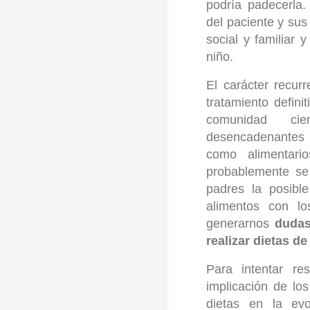
podría padecerla.
del paciente y sus
social y familiar 
niño.
El carácter recur
tratamiento defini
comunidad cie
desencadenantes 
como alimentari
probablemente se
padres la posibl
alimentos con lo
generarnos
dudas
realizar dietas d
Para intentar re
implicación de lo
dietas en la evo