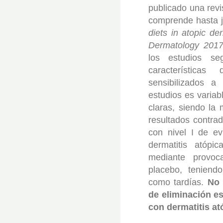
publicado una revi
comprende hasta j
diets in atopic de
Dermatology 2017
los estudios se
característica
sensibilizados a
estudios es variabl
claras, siendo la
resultados contrad
con nivel I de ev
dermatitis atópi
mediante provoc
placebo, teniend
como tardías.
No 
de eliminación es
con dermatitis at