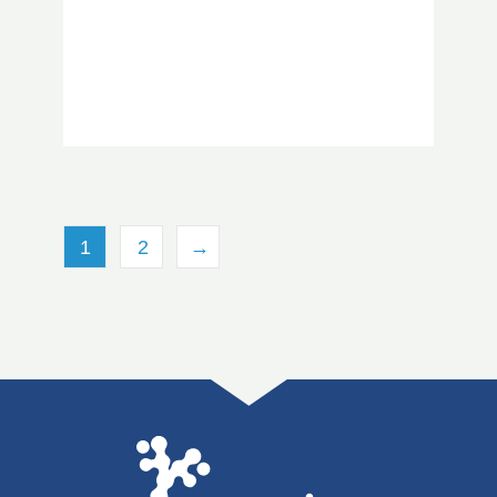
1
2
→