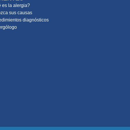
es la alergia?
zca sus causas
edimientos diagnósticos
ergólogo