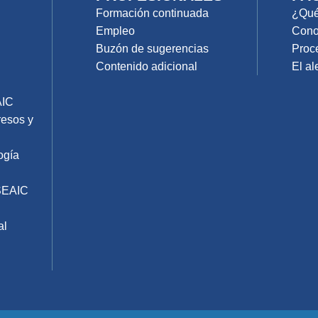
Formación continuada
¿Qué 
Empleo
Cono
Buzón de sugerencias
Proc
Contenido adicional
El al
AIC
resos y
ogía
SEAIC
al